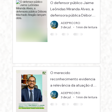
O defensor público Jaime
Leônidas Miranda Alves, a
defensora pública Débora
Machado Aragão lançam
ADEPRO | RO
3 de jul.
1 min de leitura
obra.
O merecido
reconhecimento evidencia
a relevância da atuação de
defensoras públicas e
ADEPRO | RO
3 de jul.
1 min de leitura
defensores públicos na
promoção de direitos