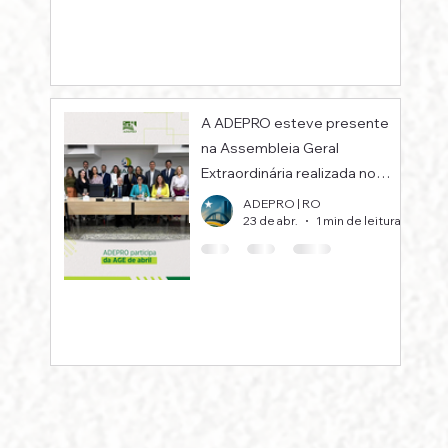
A ADEPRO esteve presente
na Assembleia Geral
Extraordinária realizada no
mês de abril, na sede da
ADEPRO | RO
23 de abr.
1 min de leitura
ANADEP, em Brasília.