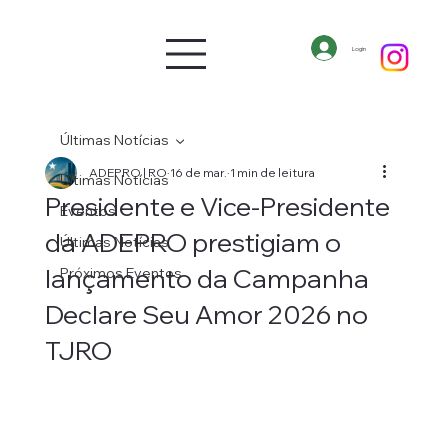
Login
Últimas Notícias
ADEPRO | RO
16 de mar.
1 min de leitura
Últimas Notícias
Presidente e Vice-Presidente
Eventos
da ADEPRO prestigiam o
Últimas Notícias
lançamento da Campanha
Próximos Eventos
Declare Seu Amor 2026 no
TJRO