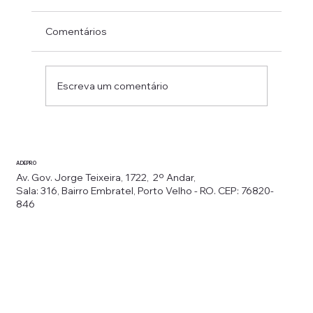
Comentários
Escreva um comentário
O defensor público Jaime Leônidas
Miranda Alves, a defensora pública
ADEPRO
Débora Machado Aragão lançam obra.
Av. Gov. Jorge Teixeira, 1722, 2º Andar,
Sala: 316, Bairro Embratel, Porto Velho - RO. CEP: 76820-
846