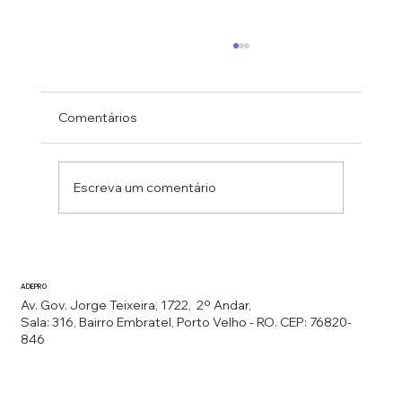
Comentários
Escreva um comentário
O defensor público Jaime Leônidas
Miranda Alves, a defensora pública
ADEPRO
Débora Machado Aragão lançam obra.
Av. Gov. Jorge Teixeira, 1722, 2º Andar,
Sala: 316, Bairro Embratel, Porto Velho - RO. CEP: 76820-
846