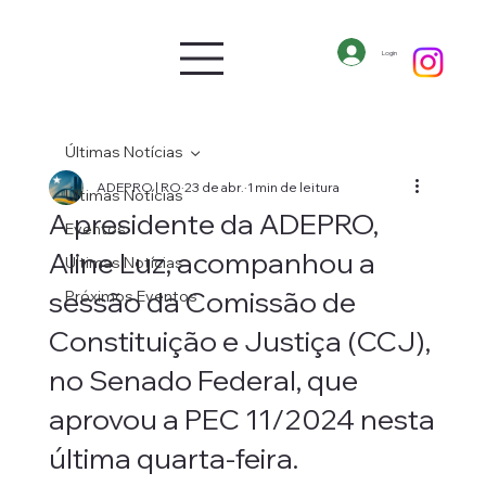
Login
Últimas Notícias
ADEPRO | RO
23 de abr.
1 min de leitura
Últimas Notícias
A presidente da ADEPRO,
Eventos
Aline Luz, acompanhou a
Últimas Notícias
sessão da Comissão de
Próximos Eventos
Constituição e Justiça (CCJ),
no Senado Federal, que
aprovou a PEC 11/2024 nesta
última quarta-feira.